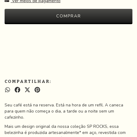
Ver meios de pagamento
Meios de envio
ALTERAR CEP
Entregas para o CEP:
CALCULAR
COMPARTILHAR:
Seu café está na reserva. Está na hora de um refil. A caneca
para quem não começa o dia, a tarde ou a noite sem um
cafezinho.
Mais um design original da nossa coleção SP ROCKS, essa
belezinha é produzida artesanalmente* em aço, revestida com