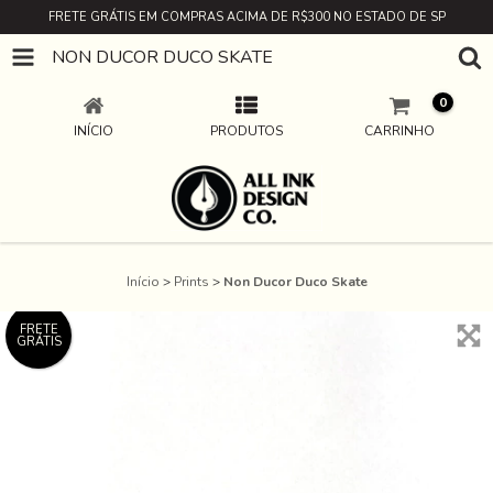
FRETE GRÁTIS EM COMPRAS ACIMA DE R$300 NO ESTADO DE SP
NON DUCOR DUCO SKATE
0
INÍCIO
PRODUTOS
CARRINHO
Início
>
Prints
>
Non Ducor Duco Skate
FRETE
GRÁTIS